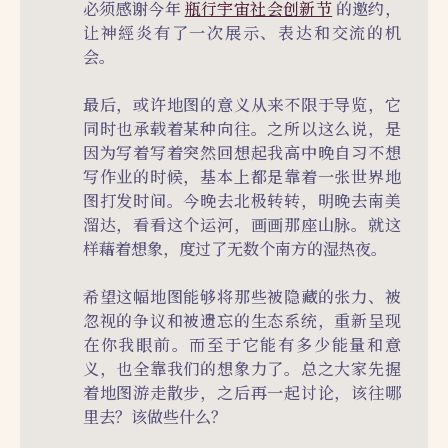
必须感谢今年
瓶行宇宙社会创新节
的邀约，
让神經炎有了一次展示、表达和交流的机
会。
最后，或许地图的意义从来不限于导览，它
同时也承载着某种向往。之所以这么说，是
因为写着写着突然回想起我高中晚自习不想
写作业的时候，基本上都是靠着一张世界地
图打发时间。今晚去北极转转，明晚去南美
溜达，看看这个运河，画画那座山脉。就这
样藉着想象，度过了无数个南方的湿热夜。
希望这幅地图能够将那些被隐藏的张力、被
忽视的争议和被遗忘的生态系统，重新呈现
在你我眼前。而至于它能有多少能量和意
义，也全靠我们的想象力了。总之大家先握
着地图游走散步，之后再一起讨论，该往哪
里去？该做些什么？