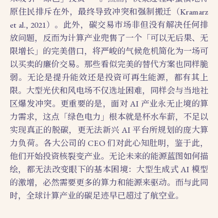
原住民排斥在外，最终导致冲突和强制搬迁（Kramarz
et al., 2021）。此外，碳交易市场非但没有解决任何排
放问题，反而为计算产业兜售了一个「可以无后果、无
限增长」的完美借口，将严峻的气候危机简化为一场可
以买卖的廉价交易。那些看似完美的替代方案也同样脆
弱。无论是提升能效还是投资可再生能源，都有其上
限。大型光伏和风电场不仅选址困难，同样会与当地社
区爆发冲突。更重要的是，面对 AI 产业永无止境的算
力需求，这点「绿色电力」根本就是杯水车薪，不足以
实现真正的脱碳，更无法新兴 AI 平台所规划的庞大算
力负荷。各大公司的 CEO 们对此心知肚明，鉴于此，
他们开始投资核裂变产业。无论未来的能源蓝图如何描
绘，都无法改变眼下的基本困境：大型生成式 AI 模型
的激增，必然需要更多的算力和能源来驱动。而与此同
时，全球计算产业的碳足迹早已超过了航空业。