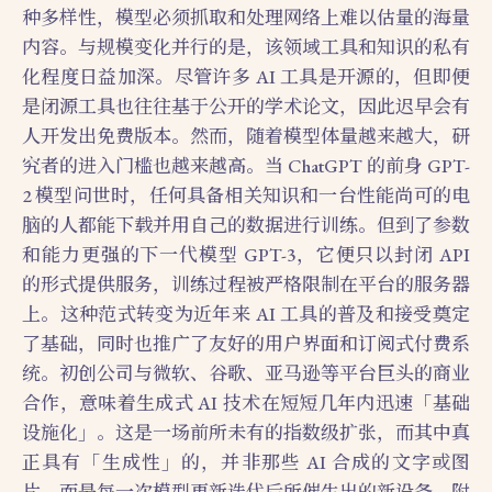
种多样性，模型必须抓取和处理网络上难以估量的海量
内容。与规模变化并行的是，该领域工具和知识的私有
化程度日益加深。尽管许多 AI 工具是开源的，但即便
是闭源工具也往往基于公开的学术论文，因此迟早会有
人开发出免费版本。然而，随着模型体量越来越大，研
究者的进入门槛也越来越高。当 ChatGPT 的前身 GPT-
2 模型问世时，任何具备相关知识和一台性能尚可的电
脑的人都能下载并用自己的数据进行训练。但到了参数
和能力更强的下一代模型 GPT-3，它便只以封闭 API
的形式提供服务，训练过程被严格限制在平台的服务器
上。这种范式转变为近年来 AI 工具的普及和接受奠定
了基础，同时也推广了友好的用户界面和订阅式付费系
统。初创公司与微软、谷歌、亚马逊等平台巨头的商业
合作，意味着生成式 AI 技术在短短几年内迅速「基础
设施化」。这是一场前所未有的指数级扩张，而其中真
正具有「生成性」的，并非那些 AI 合成的文字或图
片，而是每一次模型更新迭代后所催生出的新设备、附