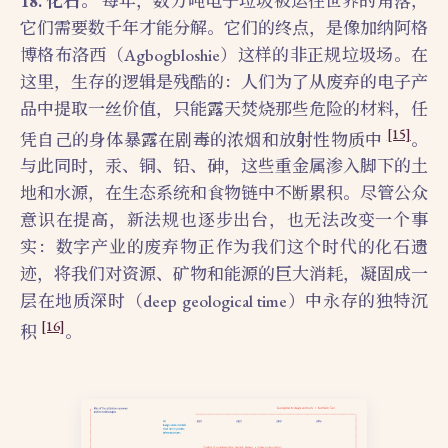
18. 化石。
每年，数万吨电子垃圾被运往世界的角落，
它们需要数千年才能分解。它们的终点，是像加纳阿格
博格布洛西（Agbogbloshie）这样的非正规垃圾场。在
这里，生存的逻辑是残酷的：人们为了从废弃的电子产
品中提取一丝价值，只能露天焚烧那些危险的材料，任
[15]
凭自己的身体暴露在剧毒的浓烟和放射性物质中
。
与此同时，汞、铜、铅、砷，这些重金属渗入脚下的土
地和水源，在生态系统和食物链中不断累积。尽管公众
意识在提高，新法规也逐步出台，也无法改变一个事
实：数字产业的废弃物正作为我们这个时代的化石遗
迹，将我们对资源、矿物和能源的巨大消耗，凝固成一
层在地质深时（deep geological time）中永存的独特沉
[16]
积
。