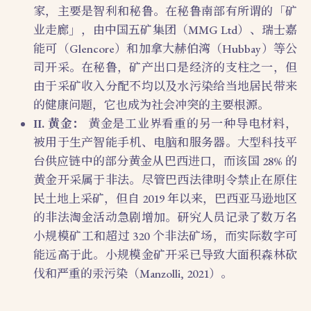
家，主要是智利和秘鲁。在秘鲁南部有所谓的「矿
业走廊」，由中国五矿集团（MMG Ltd）、瑞士嘉
能可（Glencore）和加拿大赫伯湾（Hubbay）等公
司开采。在秘鲁，矿产出口是经济的支柱之一，但
由于采矿收入分配不均以及水污染给当地居民带来
的健康问题，它也成为社会冲突的主要根源。
II. 黄金：
黄金是工业界看重的另一种导电材料，
被用于生产智能手机、电脑和服务器。大型科技平
台供应链中的部分黄金从巴西进口，而该国 28% 的
黄金开采属于非法。尽管巴西法律明令禁止在原住
民土地上采矿，但自 2019 年以来，巴西亚马逊地区
的非法淘金活动急剧增加。研究人员记录了数万名
小规模矿工和超过 320 个非法矿场，而实际数字可
能远高于此。小规模金矿开采已导致大面积森林砍
伐和严重的汞污染（Manzolli, 2021）。