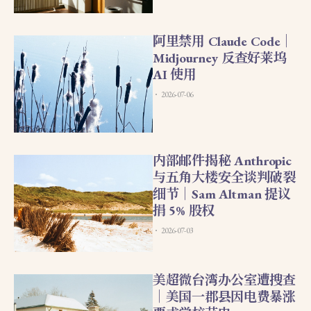
阿里禁用 Claude Code｜
Midjourney 反查好莱坞
AI 使用
2026-07-06
内部邮件揭秘 Anthropic
与五角大楼安全谈判破裂
细节｜Sam Altman 提议
捐 5% 股权
2026-07-03
美超微台湾办公室遭搜查
｜美国一郡县因电费暴涨