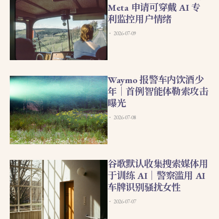
Meta 申请可穿戴 AI 专
利监控用户情绪
2026-07-09
Waymo 报警车内饮酒少
年｜首例智能体勒索攻击
曝光
2026-07-08
谷歌默认收集搜索媒体用
于训练 AI｜警察滥用 AI
车牌识别骚扰女性
2026-07-07