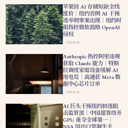
苹果因 AI 存储短缺全线
涨价｜纽约首例 AI 干预
选举刑事案出现｜纽约时
报指控微软鼓励 OpenAI
侵权
2026-06-26
Anthropic 指控阿里违规
获取 Claude 能力｜特斯
拉调度家庭设备缓解 AI
用电荒｜高通获 Meta 数
据中心芯片订单
2026-06-25
AI 巨头干预纽约初选阻
击监管派｜中国超算绕开
GPU 重夺全球第一｜
NSA 因出口管制失去