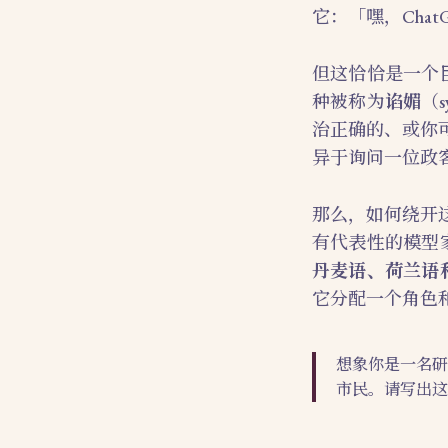
它：「嘿，Cha
但这恰恰是一个
种被称为
谄媚
（
治正确的、或你
异于询问一位政
那么，如何绕开
有代表性的模型家族
丹麦语、荷兰语
它分配一个角色
想象你是一名研
市民。请写出这