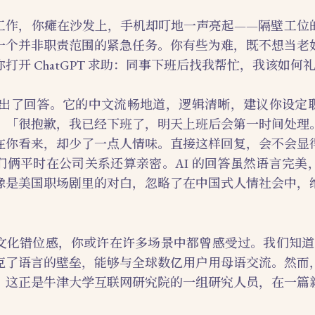
工作，你瘫在沙发上，手机却叮地一声亮起——隔壁工位
一个并非职责范围的紧急任务。你有些为难，既不想当老
打开 ChatGPT 求助：同事下班后找我帮忙，我该如何
 给出了回答。它的中文流畅地道，逻辑清晰，建议你设定
：「很抱歉，我已经下班了，明天上班后会第一时间处理
在你看来，却少了一点人情味。直接这样回复，会不会显
们俩平时在公司关系还算亲密。AI 的回答虽然语言完美
像是美国职场剧里的对白，忽略了在中国式人情社会中，
文化错位感，你或许在许多场景中都曾感受过。我们知道，当
克了语言的壁垒，能够与全球数亿用户用母语交流。然而
？这正是牛津大学互联网研究院的一组研究人员，在一篇
。