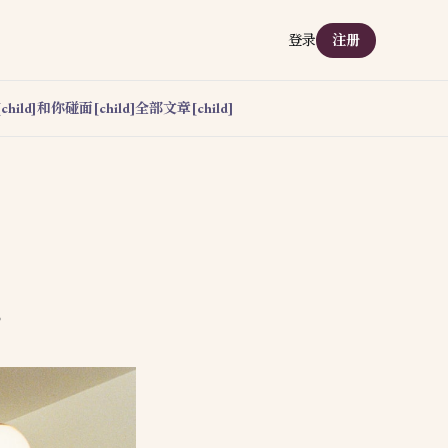
登录
注册
hild]
和你碰面[child]
全部文章[child]
。