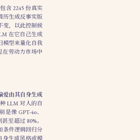
 2245 份真实
简历生成反事实版
不变，以此控制候
M 在它自己生成
归模型来量化自我
见在劳动力市场中
偏爱由其自身生成
 LLM 对人的自
像 GPT-4o、
比例甚至超过 80%。
和条件逻辑回归分
自身生成风格或模