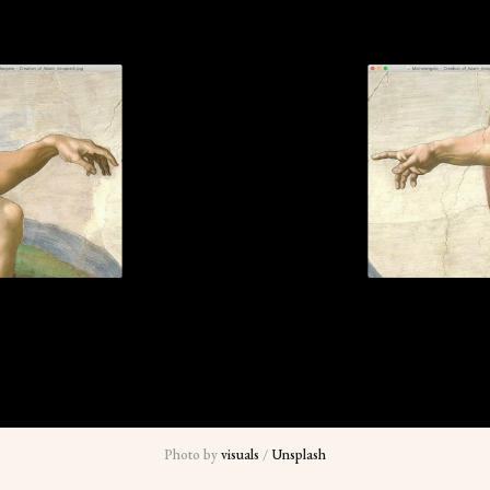
Photo by 
visuals
 / 
Unsplash