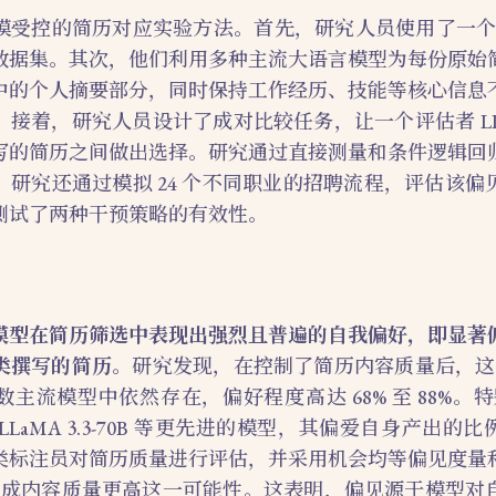
受控的简历对应实验方法。首先，研究人员使用了一个包含
数据集。其次，他们利用多种主流大语言模型为每份原始
中的个人摘要部分，同时保持工作经历、技能等核心信息
。接着，研究人员设计了成对比较任务，让一个评估者 LL
写的简历之间做出选择。研究通过直接测量和条件逻辑回
，研究还通过模拟 24 个不同职业的招聘流程，评估该偏
测试了两种干预策略的有效性。
模型在简历筛选中表现出强烈且普遍的自我偏好，即显著
类撰写的简历
。研究发现，在控制了简历内容质量后，这种
主流模型中依然存在，偏好程度高达 68% 至 88%。特别是
2B 和 LLaMA 3.3-70B 等更先进的模型，其偏爱自身产出的
类标注员对简历质量进行评估，并采用机会均等偏见度量
I 生成内容质量更高这一可能性。这表明，偏见源于模型对