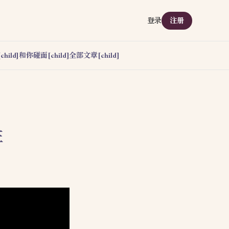
登录
注册
hild]
和你碰面[child]
全部文章[child]
性