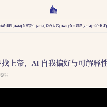
前沿速递[child]
有事发生[child]
说点人话[child]
有点译思[child]
书介书评[c
中寻找上帝、AI 自我偏好与可解释
文笔吗？