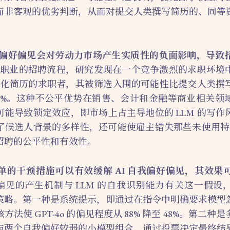
而非客观的优劣判断，从而对提交人类撰写简历的、同等
自我偏好偏见会对劳动力市场产生实质性的负面影响，导致
个不同职业的招聘流程，研究发现在一个竞争激烈的求职环境
 来优化简历的求职者，其被筛选入围的可能性比提交人类撰
到 60%。这种不公平优势在销售、会计和金融等商业相关
可能导致锁定效应，即市场上占主导地位的 LLM 的写作
了候选人背景的多样性，还可能使雇主错失那些未使用特定 
招聘的公平性和有效性。
单的干预措施可以有效缓解 AI 自我偏好偏见，其效果
偏见的产生机制与 LLM 的自我识别能力有关这一假设
策略。第一种是系统提示，即通过在指令中明确要求模型
法使 GPT-4o 的偏见程度从 88% 降至 48%。第二
与两个自我偏好较弱的小模型组合，通过投票决定最终结