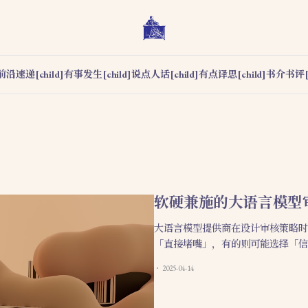
前沿速递[child]
有事发生[child]
说点人话[child]
有点译思[child]
书介书评[c
软硬兼施的大语言模型
大语言模型提供商在设计审核策略时
「直接堵嘴」，有的则可能选择「信
2025-04-14