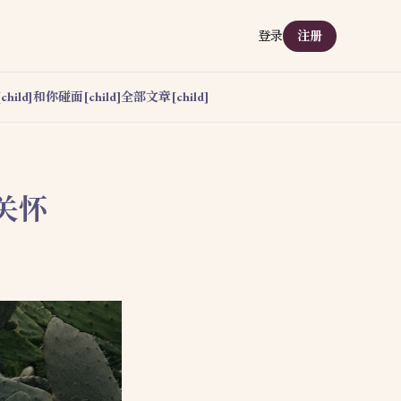
登录
注册
hild]
和你碰面[child]
全部文章[child]
关怀