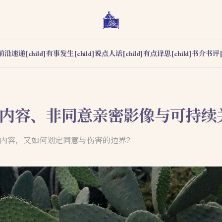
前沿速递[child]
有事发生[child]
说点人话[child]
有点译思[child]
书介书评[c
成性内容、非同意亲密影像与可持续
成性内容，又如何划定同意与伤害的边界？