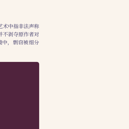
艺术中指非法声称
并不剥夺原作者对
语境中，剽窃被细分