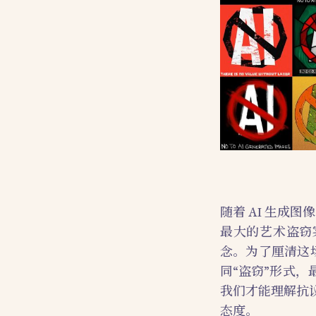
随着 AI 生成
最大的艺术盗窃案
念。为了厘清这
同“盗窃”形式
我们才能理解抗
态度。