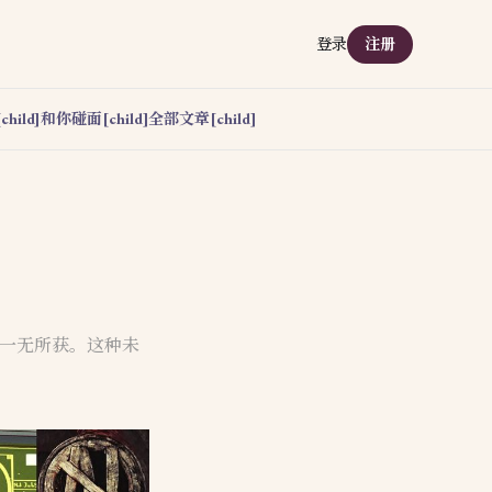
登录
注册
hild]
和你碰面[child]
全部文章[child]
却一无所获。这种未