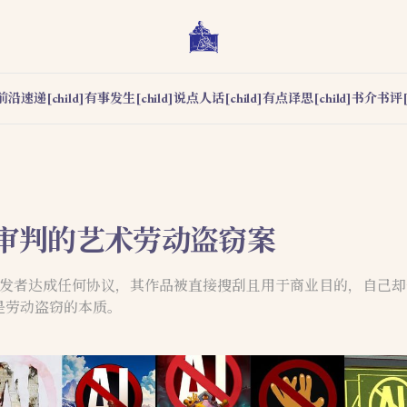
前沿速递[child]
有事发生[child]
说点人话[child]
有点译思[child]
书介书评[c
审判的艺术劳动盗窃案
I 开发者达成任何协议，其作品被直接搜刮且用于商业目的，自己
是劳动盗窃的本质。