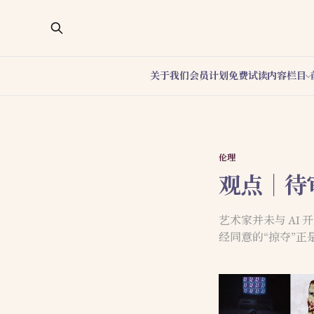
关于我们
会员计划
免费试读
内容栏目
伦理
观点｜待
艺术家并未与 A
经同意的“掠夺”正