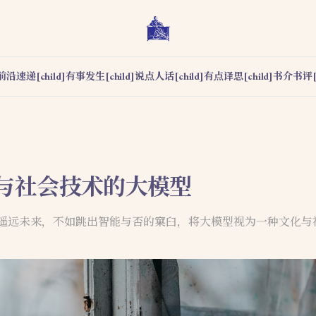
前沿速递[child]
有事发生[child]
说点人话[child]
有点译思[child]
书介书评[c
与社会技术的大模型
 的遥远未来，不如跳出智能与否的窠臼，将大模型视为一种文化