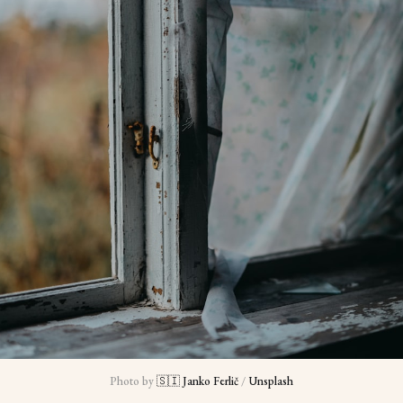
Photo by 
🇸🇮 Janko Ferlič
 / 
Unsplash