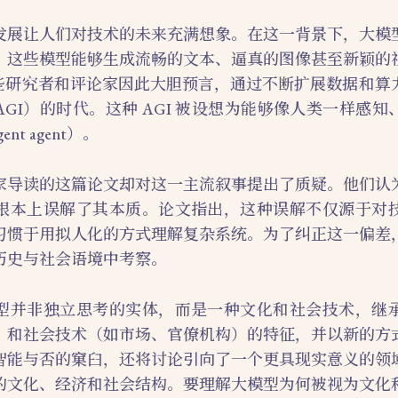
发展让人们对技术的未来充满想象。在这一背景下，大模
。这些模型能够生成流畅的文本、逼真的图像甚至新颖的
一些研究者和评论家因此大胆预言，通过不断扩展数据和算
GI）的时代。这种 AGI 被设想为能够像人类一样感
ent agent）。
家导读的这篇论文却对这一主流叙事提出了质疑。他们认
根本上误解了其本质。论文指出，这种误解不仅源于对
习惯于用拟人化的方式理解复杂系统。为了纠正这一偏差
历史与社会语境中考察。
型并非独立思考的实体，而是一种文化和社会技术，继
）和社会技术（如市场、官僚机构）的特征，并以新的方
智能与否的窠臼，还将讨论引向了一个更具现实意义的领
的文化、经济和社会结构。要理解大模型为何被视为文化