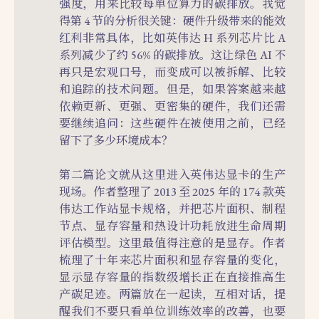
强度，用来比较每单位算力的碳排放。我觉
得第 4 节的分析很关键：硬件升级带来的能效
红利非常具体，比如英伟达 H 系列芯片比 A
系列减少了约 56% 的碳排放。这让绿色 AI 不
再只是宏观口号，而变成可以被拆解、比较
和追踪的技术问题。但是，如果答案越来越
依赖更新、更强、更密集的硬件，我们还需
要继续追问：这些硬件在被使用之前，已经
留下了多少环境成本？
第二篇论文就从这里进入英伟达显卡的生产
现场。作者整理了 2013 至 2025 年的 174 款英
伟达工作站显卡规格，并把芯片面积、制程
节点、显存容量和热设计功耗放进生命周期
评估模型。这里最值得注意的是显存。作者
梳理了十年来芯片面积和显存容量的变化，
显示显存容量的指数级增长正在直接推高生
产碳足迹。两篇放在一起读，互相对话，提
醒我们不要只看单位训练效率的改善，也要