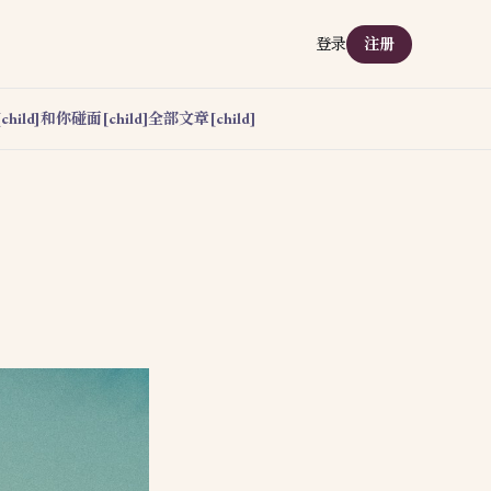
登录
注册
hild]
和你碰面[child]
全部文章[child]