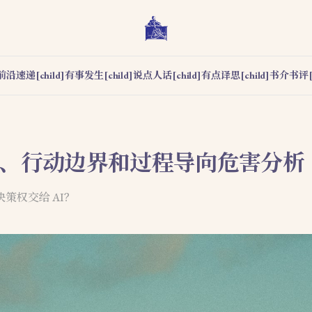
前沿速递[child]
有事发生[child]
说点人话[child]
有点译思[child]
书介书评[c
主性、行动边界和过程导向危害分析
策权交给 AI？