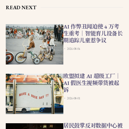
READ NEXT
AI 作弊丑闻迫使 4 万考
生重考｜智能育儿设备长
期追踪儿童惹争议
2026-08-04
欧盟拟建 AI 超级工厂｜
AI 假医生视频带货被起
诉
2026-08-01
居民鼓掌反对数据中心被