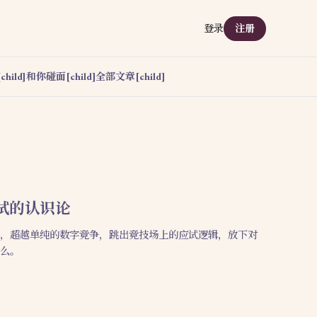
登录
注册
hild]
和你碰面[child]
全部文章[child]
试的认识论
，超越单纯的数字竞争，跳出竞技场上的应试逻辑，放下对
么。