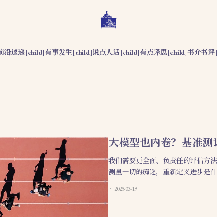
前沿速递[child]
有事发生[child]
说点人话[child]
有点译思[child]
书介书评[c
大模型也内卷？基准测
我们需要更全面、负责任的评估方法
测量一切的痴迷，重新定义进步是什
2025-03-19