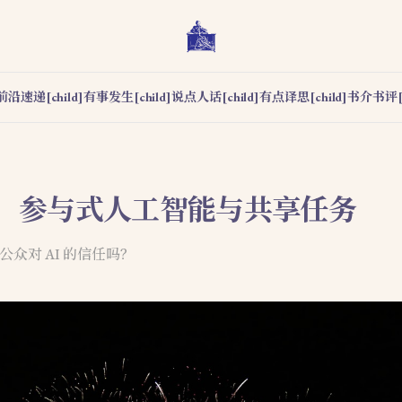
前沿速递[child]
有事发生[child]
说点人话[child]
有点译思[child]
书介书评[c
、参与式人工智能与共享任务
起公众对 AI 的信任吗？