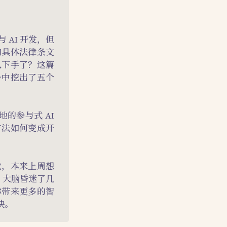
AI 开发，但
和具体法律条文
从下手了？这篇
务中挖出了五个
的参与式 AI
方法如何变成开
歉，本来上周想
，大脑昏迷了几
你带来更多的智
怏。