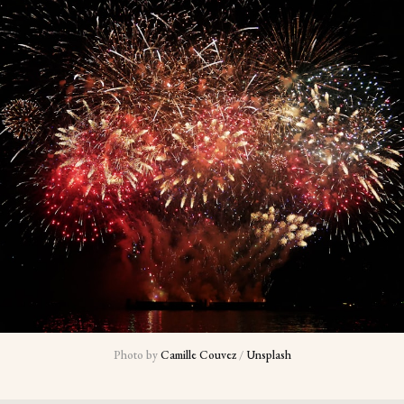
Photo by 
Camille Couvez
 / 
Unsplash