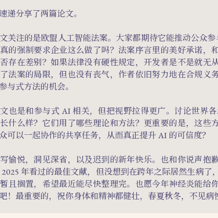
速递分享了两篇论文。
文关注的是欧盟人工智能法案。大家都期待它能推动公众参与 
真的强制要求企业这么做了吗？法案序言里的美好承诺，
否存在差别？如果法律没有硬性规定，开发者是不是就无
了法案的局限，但也没有丧气，作者依旧努力地在合规义
参与式方法的机会。
文也是和参与式 AI 相关，但把视野拉得更广。讨论世界各地
长什么样？它们用了哪些理论和方法？更重要的是，这些
众可以一起协作的共享任务，从而真正提升 AI 的可信度？
写愉悦，洞见深省，以及迟到的新年快乐。也和你说声抱
 2025 年看过的最佳文献，但没想到在跨年之际居然生病了
暂且搁置，希望最近能尽快整理完。也愿今年神经炎能给
吧！最重要的，祝你身体和精神都健壮，春夏秋冬，不见病