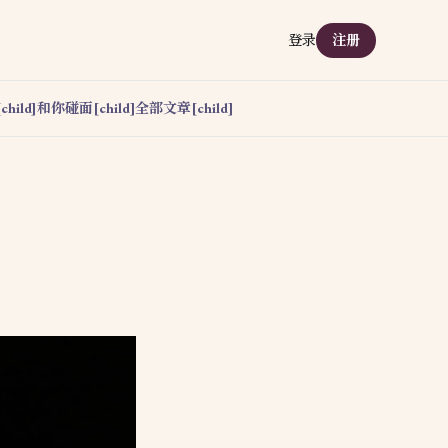
登录
注册
hild]
和你碰面[child]
全部文章[child]