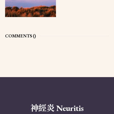
COMMENTS (
)
神經炎 Neuritis