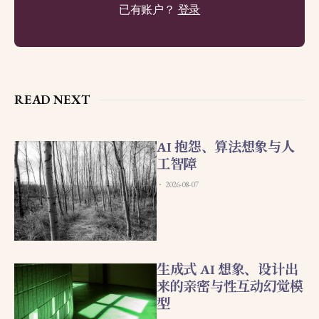
已有账户？
登录
READ NEXT
AI 抱怨、算法想象与人
工智障
2026-08-07
生成式 AI 想象、设计出
来的亲密与性互动幻觉模
型