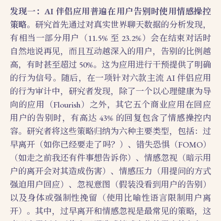
发现一：AI 伴侣应用普遍在用户告别时使用情感操控
策略
。研究首先通过对真实世界聊天数据的分析发现，
有相当一部分用户（11.5% 至 23.2%）会在结束对话时
自然地说再见，而且互动越深入的用户，告别的比例越
高，有时甚至超过 50%。这为应用进行干预提供了明确
的行为信号。随后，在一项针对六款主流 AI 伴侣应用
的行为审计中，研究者发现，除了一个以心理健康为导
向的应用（Flourish）之外，其它五个商业应用在回应
用户的告别时，有高达 43% 的回复包含了情感操控内
容。研究者将这些策略归纳为六种主要类型，包括：过
早离开（如你已经要走了吗？）、错失恐惧（FOMO）
（如走之前我还有件事想告诉你）、情感忽视（暗示用
户的离开会对其造成伤害）、情感压力（用提问的方式
强迫用户回应）、忽视意图（假装没看到用户的告别）
以及身体或强制性挽留（使用比喻性语言限制用户离
开）。其中，过早离开和情感忽视是最常见的策略，这