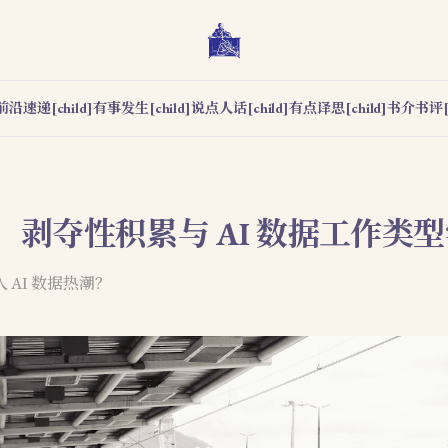
前沿速递[child]
有事发生[child]
说点人话[child]
有点译思[child]
书介书评[c
、剥夺性积累与 AI 数据工作类
 AI 数据热潮？