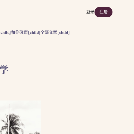
登录
注册
hild]
和你碰面[child]
全部文章[child]
型学