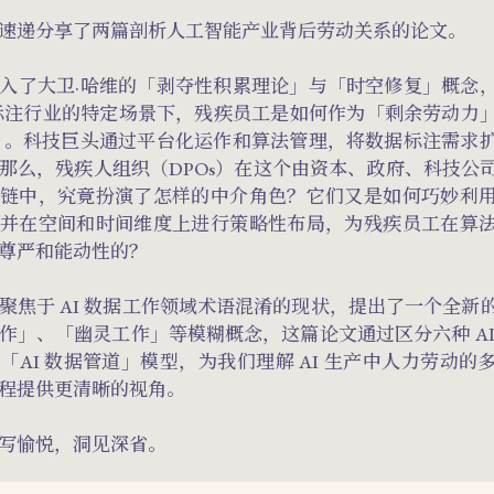
速递分享了两篇剖析人工智能产业背后劳动关系的论文。
入了大卫·哈维的「剥夺性积累理论」与「时空修复」概念
据标注行业的特定场景下，残疾员工是如何作为「剩余劳动力
 。科技巨头通过平台化运作和算法管理，将数据标注需求
那么，残疾人组织（DPOs）在这个由资本、政府、科技公
链中，究竟扮演了怎样的中介角色？它们又是如何巧妙利
并在空间和时间维度上进行策略性布局，为残疾员工在算
尊严和能动性的？
聚焦于 AI 数据工作领域术语混淆的现状，提出了一个全新
作」、「幽灵工作」等模糊概念，这篇论文通过区分六种 AI
「AI 数据管道」模型，为我们理解 AI 生产中人力劳动的
程提供更清晰的视角。
写愉悦，洞见深省。